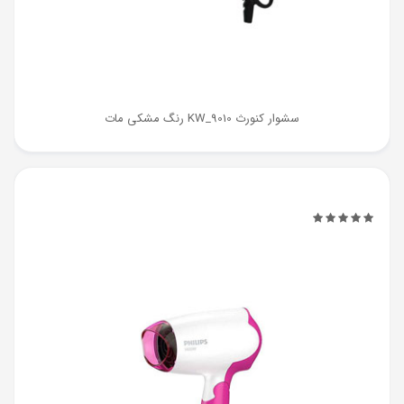
سشوار کنورث KW_9010 رنگ مشکی مات