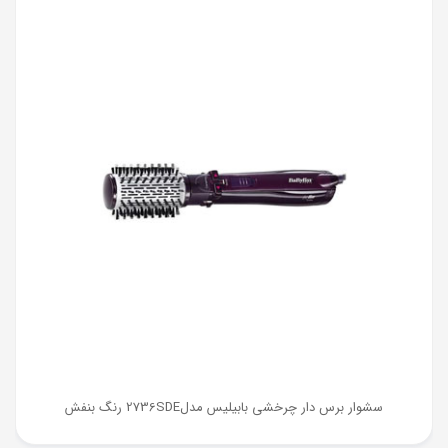
سشوار برس دار چرخشی بابیلیس مدل2736SDE رنگ بنفش