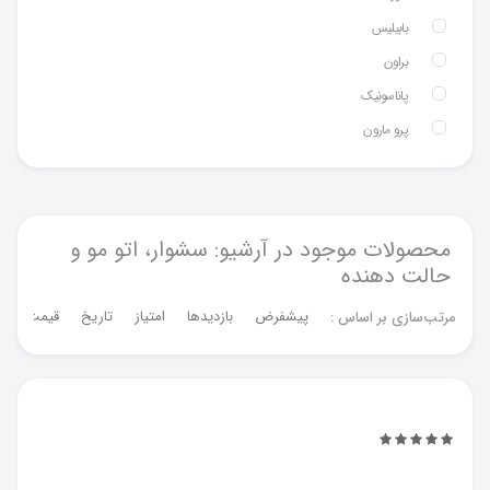
بابیلیس
براون
پاناسونیک
پرو مارون
محصولات موجود در آرشیو: سشوار، اتو مو و
حالت دهنده
پیشفرض
بازدیدها
امتیاز
تاریخ
قیمت
م
مرتب‌سازی بر اساس :