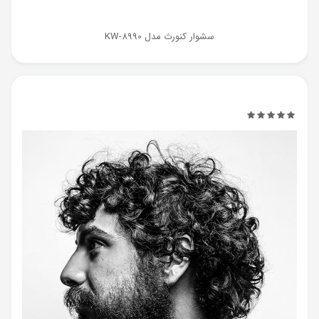
سشوار کنورث مدل KW-8990