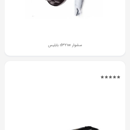
سشوار d321w بابلیس