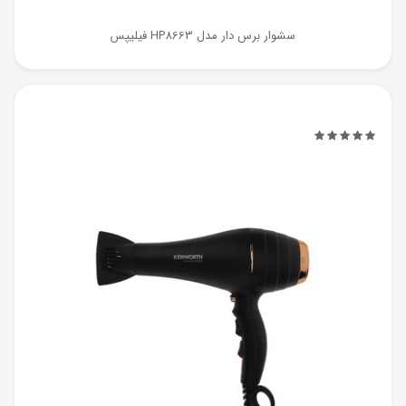
سشوار برس دار مدل HP8663 فیلیپس